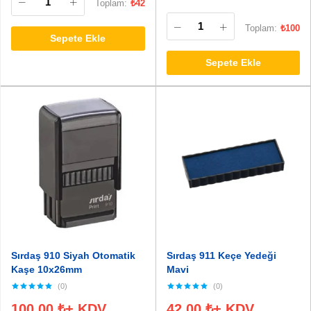
Toplam:
₺
42
Toplam:
₺
100
Sepete Ekle
Sepete Ekle
Sırdaş 910 Siyah Otomatik
Sırdaş 911 Keçe Yedeği
Kaşe 10x26mm
Mavi
(0)
(0)
100.00
₺
+ KDV
42.00
₺
+ KDV