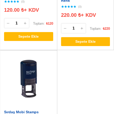
Renk
(0)
(0)
120.00
₺
+ KDV
220.00
₺
+ KDV
Toplam:
₺
120
Toplam:
₺
220
Sepete Ekle
Sepete Ekle
Sırdaş Mobi Stamps