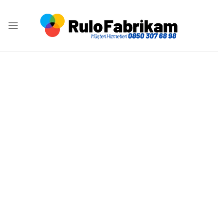
7.87
₺
Yazarkasa
+
Pos
Sepete Ekle
Rulosu
KDV
56x18
Açıklama
Rulo
Ürün
Fabrikam
Özellikleri
Müşteri
Yorumları