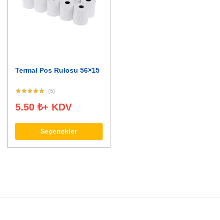
Termal Pos Rulosu 56×15
(5)
5.50
₺
+ KDV
Seçenekler