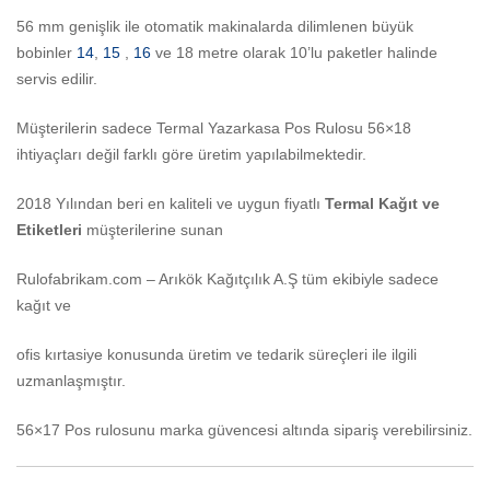
56 mm genişlik ile otomatik makinalarda dilimlenen büyük
bobinler
14
,
15
,
16
ve 18 metre olarak 10’lu paketler halinde
servis edilir.
Müşterilerin sadece Termal Yazarkasa Pos Rulosu 56×18
ihtiyaçları değil farklı göre üretim yapılabilmektedir.
2018 Yılından beri en kaliteli ve uygun fiyatlı
Termal Kağıt ve
Etiketleri
müşterilerine sunan
Rulofabrikam.com – Arıkök Kağıtçılık A.Ş tüm ekibiyle sadece
kağıt ve
ofis kırtasiye konusunda üretim ve tedarik süreçleri ile ilgili
uzmanlaşmıştır.
56×17 Pos rulosunu marka güvencesi altında sipariş verebilirsiniz.