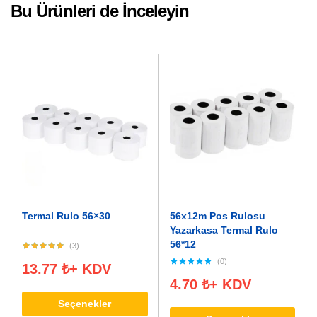
Bu Ürünleri de İnceleyin
Termal Rulo 56×30
56x12m Pos Rulosu
Yazarkasa Termal Rulo
56*12
(3)
(0)
13.77
₺
+ KDV
4.70
₺
+ KDV
Seçenekler