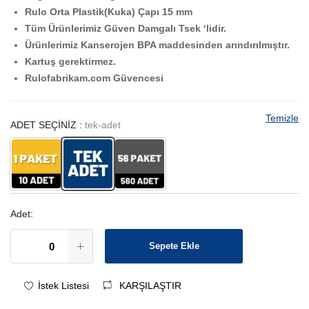
Rulo Orta Plastik(Kuka) Çapı 15 mm
Tüm Ürünlerimiz Güven Damgalı Tsek ‘lidir.
Ürünlerimiz Kanserojen BPA maddesinden arındırılmıştır.
Kartuş gerektirmez.
Rulofabrikam.com Güvencesi
Temizle
ADET SEÇİNİZ
:
tek-adet
1 PAKET - 10 ADET
TEK ADET
56 PAKET - 560 ADET
Adet:
Sepete Ekle
İstek Listesi
KARŞILAŞTIR