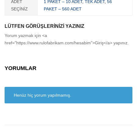
ADET
1 PAKET – 10 ADET
,
TEK ADET
,
56
SEÇİNİZ
PAKET – 560 ADET
LÜTFEN GÖRÜŞLERINIZI YAZINIZ
Yorum yazmak için <a
href="https://www.rulofabrikam.com/hesabim">Giriş</a> yapınız.
YORUMLAR
Henüz hiç yorum yapılmamış.