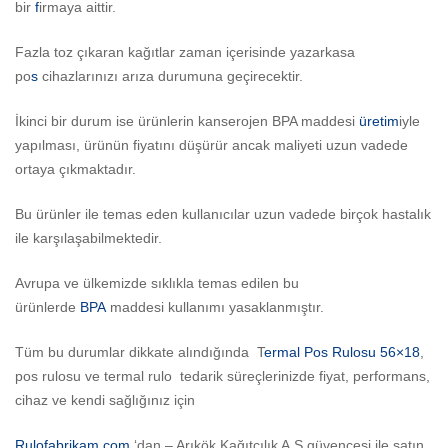
bir
f
irmaya aittir.
Fazla toz çıkaran kağıtlar zaman içerisinde yazarkasa
po
s
cihazlarınızı arıza durumuna geçirecektir.
İkinci bir durum ise ürünlerin kanserojen BPA maddesi
üretim
iyle
yapılması, ürünün fiyatını düşürür ancak maliyeti uzun vadede
ortaya çıkmaktadır.
Bu ürünler ile temas eden kullanıcılar uzun vadede birçok hastalık
ile karşılaşabilmektedir.
Avrupa ve ülkemizde sıklıkla temas edilen bu
ürünlerde
BPA
maddesi kullanımı yasaklanmıştır.
Tüm bu durumlar dikkate alındığında T
ermal Pos Rulosu 56×18
,
pos rulosu ve termal rulo tedarik süreçlerinizde fiyat, performans,
cihaz ve kendi sağlığınız için
Rulofabrikam.com
‘dan – Arıkök Kağıtçılık A.Ş güvencesi ile satın