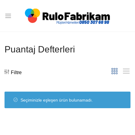
Rulo
Fabrikam
Puantaj Defterleri
Filtre
Seçiminizle eşleşen ürün bulunamadı.